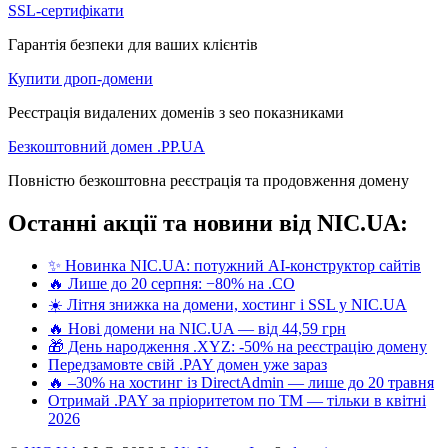
SSL-сертифікати
Гарантія безпеки для ваших клієнтів
Купити дроп-домени
Реєстрація видалених доменів з seo показниками
Безкоштовний домен .PP.UA
Повністю безкоштовна реєстрація та продовження домену
Останні акції та новини від NIC.UA:
✨ Новинка NIC.UA: потужний AI-конструктор сайтів
🔥 Лише до 20 серпня: −80% на .CO
☀️ Літня знижка на домени, хостинг і SSL у NIC.UA
🔥 Нові домени на NIC.UA — від 44,59 грн
🎁 День народження .XYZ: -50% на реєстрацію домену
Передзамовте свій .PAY домен уже зараз
🔥 –30% на хостинг із DirectAdmin — лише до 20 травня
Отримай .PAY за пріоритетом по ТМ — тільки в квітні
2026